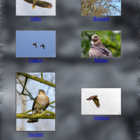
Adler
Bussard
Falken
Milane
Weihen
Sperber