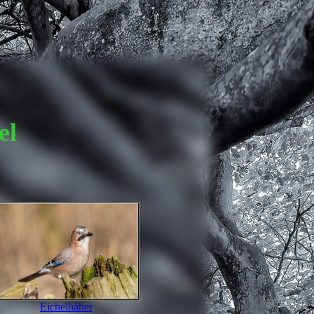
el
Eichelhäher